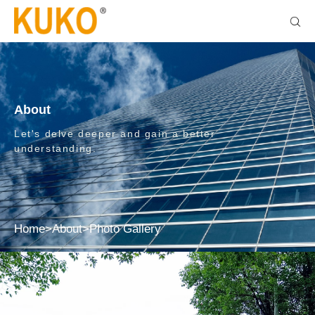
About
Let's delve deeper and gain a better
understanding.
Home
>
About
>
Photo Gallery