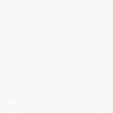
办公大厅
厂房展示
成品车间
生产车间
生产车间
生产车间
生产车间
配件区
WeChat
Electronic catalog
Super Factory
Tik Tok
Product
Best Sellers
Solution